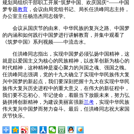
规划局组织干部职工开展“筑梦中国、欢庆国庆”——中国
梦专题
教育
，会议由局党组书记、局长任洪峰同志主持，
办公室主任杨浩杰同志领学。
会议从国庆节的由来、中华民族的复兴之路、中国梦
的内涵和如何践行中国梦进行讲解教育，并集中观看了
《筑梦中国》系列视频——中流击水。
任洪峰同志指出，实现中国梦必须弘扬中国精神，这
就是以爱国主义为核心的民族精神，以改革创新为核心的
时代精神，这种精神是凝心聚力的兴国之魂、强国之魄。
任洪峰同志强调，党的十九大确立了实现中华民族伟大复
兴中国梦的新起点，我们要深刻把握十九大在实现中华民
族伟大复兴历史进程中的重大意义，在伟大的新征程中，
我们要不忘初心、牢记使命，着眼当下放眼未来，努力弘
扬拼搏创新精神，为建设美丽富强新
兰考
，实现中华民族
伟大复兴中国梦而努力奋斗。最后，任洪峰同志祝大家国
庆节快乐。