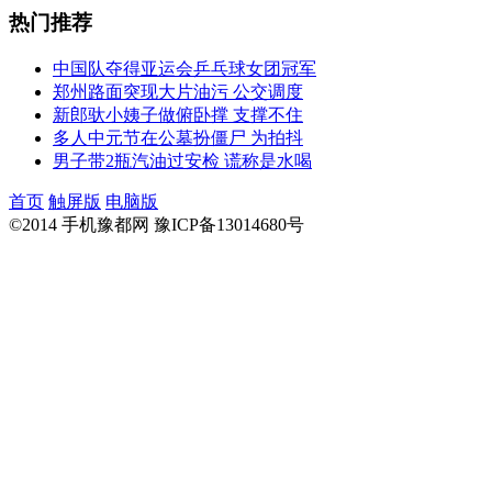
热门推荐
中国队夺得亚运会乒乓球女团冠军
郑州路面突现大片油污 公交调度
新郎驮小姨子做俯卧撑 支撑不住
多人中元节在公墓扮僵尸 为拍抖
男子带2瓶汽油过安检 谎称是水喝
首页
触屏版
电脑版
©2014 手机豫都网 豫ICP备13014680号